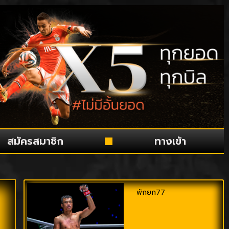
สมัครสมาชิก
ทางเข้า
พักยก77