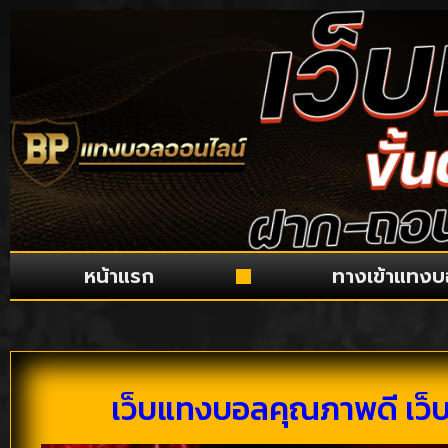
หน้าแรก
ทางเข้าแทง
เว็บแทงบอลคุณภาพดี เว็บพน