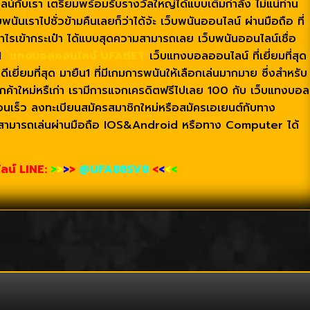
์กับเรา เตรียมพร้อมรับรางวัลใหญ่ได้แบบเต็มกำลัง ไม่แน่ท่าน
นเราไปชั่วข้ามคืนเลยก็ว่าได้จ้ะ เว็บพนันออนไลน์ ผ่านมือถือ ที่
รับกำไรเข้ากระเป๋า ได้แบบสุดความสามารถเลย เว็บพนันออนไลน์เชื่อ
่1
แทงบอลออนไลน์ UFABET
เว็บแทงบอลออนไลน์ ที่เยี่ยมที่สุด
ดีเยี่ยมที่สุด มายืน1 ที่มีเกมการพนันให้เลือกเล่นมากมาย ซึ่งสำหรับ
ะลูกค้าใหม่หรืเก่า เรามีการแจกเครดิตฟรีไปเลย 100 กับ เว็บแทงบอล
อนเร็ว ลงทะเบียนสมัครสมาชิกใหม่หรือสมัครเอเยนต์กับทาง
ค้า สามารถเล่นผ่านมือถือ IOS&Android หรือทาง Computer ได้
ลน์ LINE:
>
>
>
>
@UFA88SV8
<
<
<
<