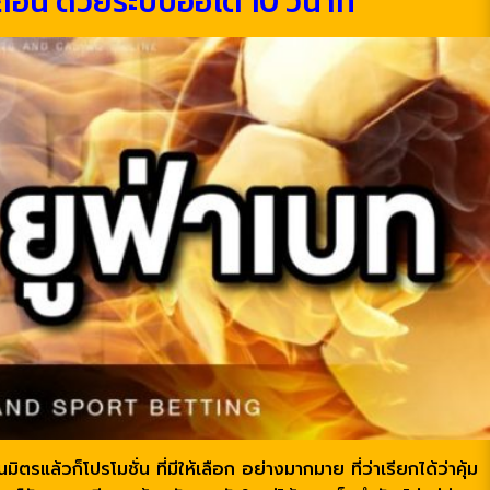
ถอน ด้วยระบบออโต้ 10 วินาที
ตรแล้วก็โปรโมชั่น ที่มีให้เลือก อย่างมากมาย ที่ว่าเรียกได้ว่าคุ้ม