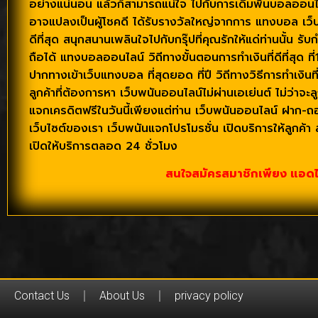
อย่างแน่นอน แล้วก็สามารถแน่ใจ ไปกับการเดิมพันบอลออนไลน
อาจแปลงเป็นผู้โชคดี ได้รับรางวัลใหญ่จากการ แทงบอล เว็บพนั
ดีที่สุด สนุกสนานเพลินใจไปกับกรุ๊ปที่คุณรักให้แด่ท่านนั้น 
ถือได้ แทงบอลออนไลน์ วิถีทางขั้นตอนการทำเงินที่ดีที่สุด ที
ปากทางเข้าเว็บแทงบอล ที่สุดยอด ที่ปี วิถีทางวิธีการทำเงินที่
ลูกค้าที่ต้องการหา เว็บพนันออนไลน์ไม่ผ่านเอเย่นต์ ไม่ว่าจ
แจกเครดิตฟรีในวันนี้เพียงแต่ท่าน เว็บพนันออนไลน์ ฝาก-ถ
เว็บไซต์ของเรา เว็บพนันแจกโปรโมรชั่น เปิดบริการให้ลูก
เปิดให้บริการตลอด 24 ชั่วโมง
สนใจสมัครสมาชิกเพียง แอดไ
Contact Us
About Us
privacy policy