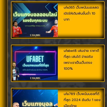
ufa365 เว็บพนันบอลสด
เปิดให้เดิมพันขั้นต่ำ 10
บาท
ufabet8 เล่นง่าย ราคาดี
ที่สุด เล่นได้ จ่ายจริง
เพราะเราเป็นเว็บตรง
100%
ufa789 เว็บพนันบอลที่ดี
ที่สุด 2024 อันดับ 1 ของ
เมืองไทย