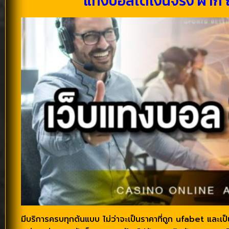
แทงบอลได้เงินจริง ฝาก 
มีบริการครบทุกต้นแบบ ไม่ว่าจะเป็นราคาที่ถูก ufabet และเป็นมิ