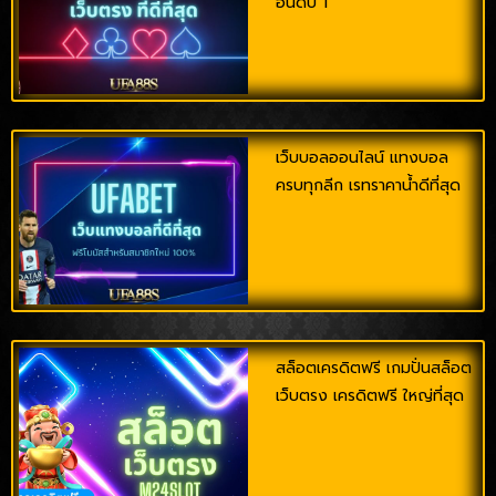
อันดับ 1
เว็บบอลออนไลน์ แทงบอล
ครบทุกลีก เรทราคาน้ำดีที่สุด
สล็อตเครดิตฟรี เกมปั่นสล็อต
เว็บตรง เครดิตฟรี ใหญ่ที่สุด