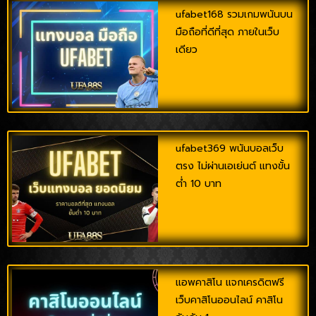
ufabet168 รวมเกมพนันบน
มือถือที่ดีที่สุด ภายในเว็บ
เดียว
ufabet369 พนันบอลเว็บ
ตรง ไม่ผ่านเอเย่นต์ แทงขั้น
ต่ำ 10 บาท
แอพคาสิโน แจกเครดิตฟรี
เว็บคาสิโนออนไลน์ คาสิโน