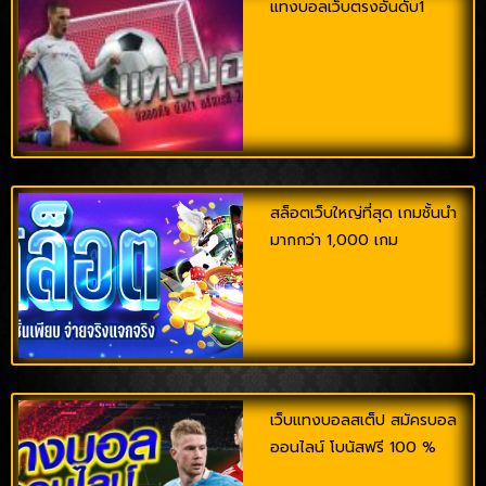
แทงบอลเว็บตรงอันดับ1
สล็อตเว็บใหญ่ที่สุด เกมชั้นนำ
มากกว่า 1,000 เกม
เว็บแทงบอลสเต็ป สมัครบอล
ออนไลน์ โบนัสฟรี 100 %