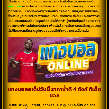
เดิมพัน บทความนี้จะเสนอกลยุทธ์และเคล็ดลับในการแทงบอลสเต็ป
พนันบอล
เพื่อเป็นแนวทางในการเล่นที่ฉลาดและมีโอกาสสูงในการคว้า
รางวัลใหญ่ในโลกของกีฬาฟุตบอลเข้าใจและศึกษาข้อมูลการเข้าใจและ
ศึกษาข้อมูลเกี่ยวกับทีมฟุตบอล นักเตะ สถิติการแข่งขัน และสภาพการ
เล่นในตอนนั้นจะช่วยให้คุณตัดสินใจได้ดีกว่า รู้จักทีมที่คุณต้องการแทง
และวิเคราะห์การเล่นในครั้งนั้นๆ เพื่อเพิ่มโอกาสในการชนะเลือกรูปแบบส
เต็ปที่เหมาะสมมีหลายรูปแบบของสเต็ปที่คุณสามารถเลือกเล่น
แทงบอลสเต็ปวันนี้ ราคาน้ำดี 4 ตังค์ ทีเด็ด
บอล
ได้ เช่น Trixie, Patent, Yankee, Lucky 31 และอื่นๆ คุณควร