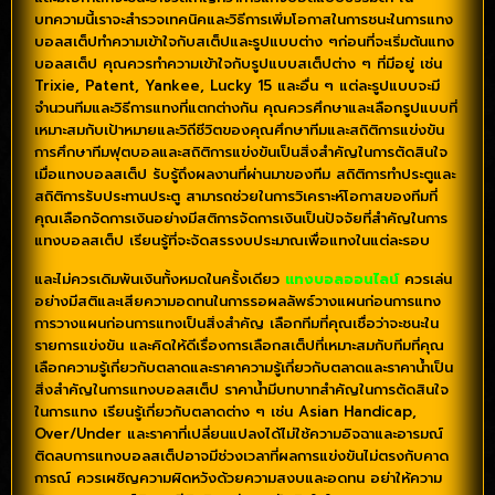
บทความนี้เราจะสำรวจเทคนิคและวิธีการเพิ่มโอกาสในการชนะในการแทง
บอลสเต็ปทำความเข้าใจกับสเต็ปและรูปแบบต่าง ๆก่อนที่จะเริ่มต้นแทง
บอลสเต็ป คุณควรทำความเข้าใจกับรูปแบบสเต็ปต่าง ๆ ที่มีอยู่ เช่น
Trixie, Patent, Yankee, Lucky 15 และอื่น ๆ แต่ละรูปแบบจะมี
จำนวนทีมและวิธีการแทงที่แตกต่างกัน คุณควรศึกษาและเลือกรูปแบบที่
เหมาะสมกับเป้าหมายและวิถีชีวิตของคุณศึกษาทีมและสถิติการแข่งขัน
การศึกษาทีมฟุตบอลและสถิติการแข่งขันเป็นสิ่งสำคัญในการตัดสินใจ
เมื่อแทงบอลสเต็ป รับรู้ถึงผลงานที่ผ่านมาของทีม สถิติการทำประตูและ
สถิติการรับประทานประตู สามารถช่วยในการวิเคราะห์โอกาสของทีมที่
คุณเลือกจัดการเงินอย่างมีสติการจัดการเงินเป็นปัจจัยที่สำคัญในการ
แทงบอลสเต็ป เรียนรู้ที่จะจัดสรรงบประมาณเพื่อแทงในแต่ละรอบ
และไม่ควรเดิมพันเงินทั้งหมดในครั้งเดียว
แทงบอลออนไลน์
ควรเล่น
อย่างมีสติและเสียความอดทนในการรอผลลัพธ์วางแผนก่อนการแทง
การวางแผนก่อนการแทงเป็นสิ่งสำคัญ เลือกทีมที่คุณเชื่อว่าจะชนะใน
รายการแข่งขัน และคิดให้ดีเรื่องการเลือกสเต็ปที่เหมาะสมกับทีมที่คุณ
เลือกความรู้เกี่ยวกับตลาดและราคาความรู้เกี่ยวกับตลาดและราคาน้ำเป็น
สิ่งสำคัญในการแทงบอลสเต็ป ราคาน้ำมีบทบาทสำคัญในการตัดสินใจ
ในการแทง เรียนรู้เกี่ยวกับตลาดต่าง ๆ เช่น Asian Handicap,
Over/Under และราคาที่เปลี่ยนแปลงได้ไม่ใช้ความอิจฉาและอารมณ์
ติดลบการแทงบอลสเต็ปอาจมีช่วงเวลาที่ผลการแข่งขันไม่ตรงกับคาด
การณ์ ควรเผชิญความผิดหวังด้วยความสงบและอดทน อย่าให้ความ