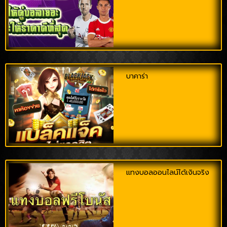
บาคาร่า
แทงบอลออนไลน์ได้เงินจริง