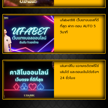
ufabet88 เว็บแทงบอลที่ดี
ที่สุด ฝาก-ถอน AUTO 5
วินาที
เล่นคาสิโน เเจกเครดิตฟรีใช้
เล่นได้ และถอนเงินได้จริงๆ
24 ชั่วโมง