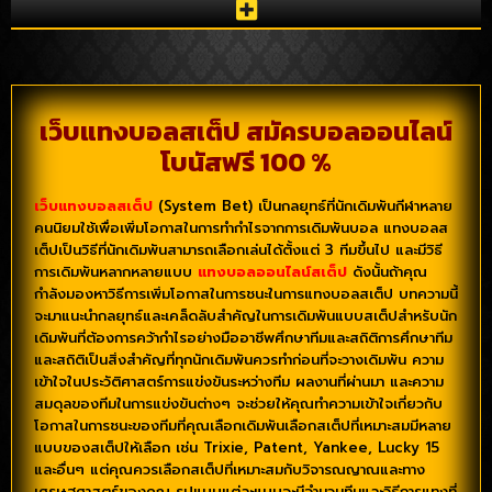
เว็บแทงบอลสเต็ป สมัครบอลออนไลน์
โบนัสฟรี 100 %
เว็บแทงบอลสเต็ป
(System Bet) เป็นกลยุทธ์ที่นักเดิมพันกีฬาหลาย
คนนิยมใช้เพื่อเพิ่มโอกาสในการทำกำไรจากการเดิมพันบอล แทงบอลส
เต็ปเป็นวิธีที่นักเดิมพันสามารถเลือกเล่นได้ตั้งแต่ 3 ทีมขึ้นไป และมีวิธี
การเดิมพันหลากหลายแบบ
แทงบอลออนไลน์สเต็ป
ดังนั้นถ้าคุณ
กำลังมองหาวิธีการเพิ่มโอกาสในการชนะในการแทงบอลสเต็ป บทความนี้
จะมาแนะนำกลยุทธ์และเคล็ดลับสำคัญในการเดิมพันแบบสเต็ปสำหรับนัก
เดิมพันที่ต้องการคว้ากำไรอย่างมืออาชีพศึกษาทีมและสถิติการศึกษาทีม
และสถิติเป็นสิ่งสำคัญที่ทุกนักเดิมพันควรทำก่อนที่จะวางเดิมพัน ความ
เข้าใจในประวัติศาสตร์การแข่งขันระหว่างทีม ผลงานที่ผ่านมา และความ
สมดุลของทีมในการแข่งขันต่างๆ จะช่วยให้คุณทำความเข้าใจเกี่ยวกับ
โอกาสในการชนะของทีมที่คุณเลือกเดิมพันเลือกสเต็ปที่เหมาะสมมีหลาย
แบบของสเต็ปให้เลือก เช่น Trixie, Patent, Yankee, Lucky 15
และอื่นๆ แต่คุณควรเลือกสเต็ปที่เหมาะสมกับวิจารณญาณและทาง
เศรษฐศาสตร์ของคุณ รูปแบบแต่ละแบบจะมีจำนวนทีมและวิธีการแทงที่