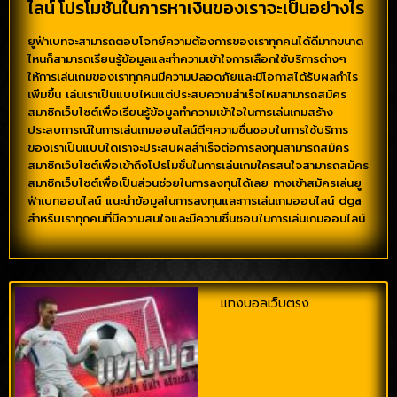
ไลน์ โปรโมชั่นในการหาเงินของเราจะเป็นอย่างไร
ยูฟ่าเบทจะสามารถตอบโจทย์ความต้องการของเราทุกคนได้ดีมากขนาด
ไหนก็สามารถเรียนรู้ข้อมูลและทำความเข้าใจการเลือกใช้บริการต่างๆ
ให้การเล่นเกมของเราทุกคนมีความปลอดภัยและมีโอกาสได้รับผลกำไร
เพิ่มขึ้น เล่นเราเป็นแบบไหนแต่ประสบความสำเร็จไหมสามารถสมัคร
สมาชิกเว็บไซต์เพื่อเรียนรู้ข้อมูลทำความเข้าใจในการเล่นเกมสร้าง
ประสบการณ์ในการเล่นเกมออนไลน์ดีๆความชื่นชอบในการใช้บริการ
ของเราเป็นแบบใดเราจะประสบผลสำเร็จต่อการลงทุนสามารถสมัคร
สมาชิกเว็บไซต์เพื่อเข้าถึงโปรโมชั่นในการเล่นเกมใครสนใจสามารถสมัคร
สมาชิกเว็บไซต์เพื่อเป็นส่วนช่วยในการลงทุนได้เลย ทางเข้าสมัครเล่นยู
ฟ่าเบทออนไลน์ แนะนำข้อมูลในการลงทุนและการเล่นเกมออนไลน์ dga
สำหรับเราทุกคนที่มีความสนใจและมีความชื่นชอบในการเล่นเกมออนไลน์
แทงบอลเว็บตรง