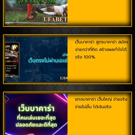
เว็บบาคาร่า สูตรบาคาร่า สมัคร
ง่ายกว่าที่คิด สร้างผลกำไรได้
จริง 100%
แทงบาคาร่า เว็บใหญ่ จ่ายจริง
จ่ายไม่อั้น ได้เงินจริง