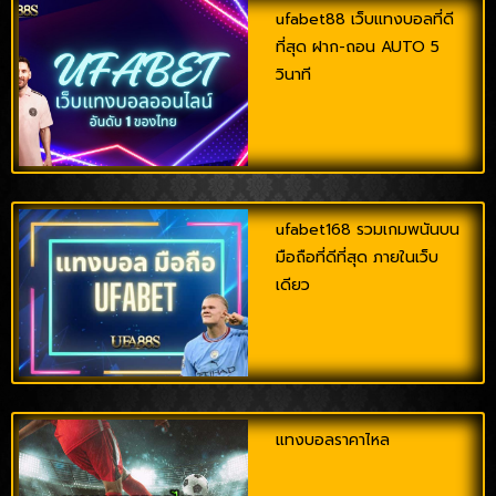
ufabet88 เว็บแทงบอลที่ดี
ที่สุด ฝาก-ถอน AUTO 5
วินาที
ufabet168 รวมเกมพนันบน
มือถือที่ดีที่สุด ภายในเว็บ
เดียว
แทงบอลราคาไหล