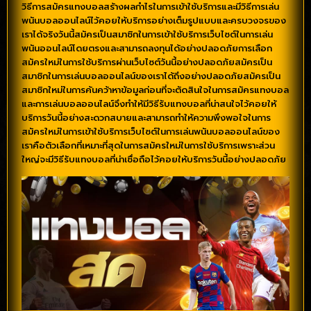
วิธีการสมัครแทงบอลสร้างผลกำไรในการเข้าใช้บริการและมีวิธีการเล่น
พนันบอลออนไลน์ไว้คอยให้บริการอย่างเต็มรูปแบบและครบวงจรของ
เราได้จริงวันนี้สมัครเป็นสมาชิกในการเข้าใช้บริการเว็บไซต์ในการเล่น
พนันออนไลน์โดยตรงและสามารถลงทุนได้อย่างปลอดภัยการเลือก
สมัครใหม่ในการใช้บริการผ่านเว็บไซต์วันนี้อย่างปลอดภัยสมัครเป็น
สมาชิกในการเล่นบอลออนไลน์ของเราได้ถึงอย่างปลอดภัยสมัครเป็น
สมาชิกใหม่ในการค้นคว้าหาข้อมูลก่อนที่จะตัดสินใจในการสมัครแทงบอล
และการเล่นบอลออนไลน์จึงทำให้มีวิธีรับแทงบอลที่น่าสนใจไว้คอยให้
บริการวันนี้อย่างสะดวกสบายและสามารถทำให้ความพึงพอใจในการ
สมัครใหม่ในการเข้าใช้บริการเว็บไซต์ในการเล่นพนันบอลออนไลน์ของ
เราคือตัวเลือกที่เหมาะที่สุดในการสมัครใหม่ในการใช้บริการเพราะส่วน
ใหญ่จะมีวิธีรับแทงบอลที่น่าเชื่อถือไว้คอยให้บริการวันนี้อย่างปลอดภัย