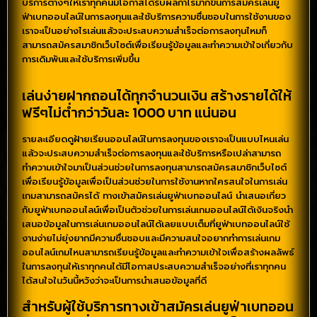
บริการต่างๆให้เราทุกคนมีโอกาสได้รับผลกำไรมากขึ้นการสมัครเล่นยู
ฟ่าเบทออนไลน์ในการลงทุนและใช้บริการความชื่นชอบในการใช้งานของ
เราจะเป็นอย่างไรเล่นแล้วจะประสบความสำเร็จต่อการลงทุนไหมก็
สามารถสมัครสมาชิกเว็บไซต์เพื่อเรียนรู้ข้อมูลและทำความเข้าใจเกี่ยวกับ
การเดิมพันและใช้บริการเพิ่มขึ้น
เล่นง่ายฝากถอนได้ทุกจำนวนเงิน สร้างรายได้ให้
ฟรีๆไม่ต่ำกว่าวันละ 1000 บาท แน่นอน
รายละเอียดดูฝ้ายเรียนออนไลน์ในการลงทุนของเราจะเป็นแบบไหนเล่น
แล้วจะประสบความสำเร็จต่อการลงทุนและใช้บริการหรือเปล่าสามารถ
ทำความเข้าใจมาเป็นส่วนช่วยในการลงทุนสามารถสมัครสมาชิกเว็บไซต์
เพื่อเรียนรู้ข้อมูลเพื่อเป็นส่วนช่วยในการใช้งานหากใครสนใจในการเล่น
เกมสามารถสมัครได้ ทางเข้าสมัครเล่นยูฟ่าเบทออนไลน์ นำเสนอเกี่ยว
กับยูฟ่าเบทออนไลน์เพื่อเป็นตัวช่วยในการเล่นเกมออนไลน์ได้เงินจริงนำ
เสนอข้อมูลในการเล่นเกมออนไลน์ได้เลยแบบเต็มที่ยูฟ่าเบทออนไลน์ใช้
งานง่ายไม่ยุ่งยากมีความชื่นชอบและมีความสนใจอยากทำการเล่นเกม
ออนไลน์เกมไหนสามารถเรียนรู้ข้อมูลและทำความเข้าใจเพื่อสร้างผลลัพธ์
ในการลงทุนให้เราทุกคนได้มีโอกาสประสบความสำเร็จอย่างที่เราทุกคน
ได้สนใจในวันนี้หวังว่าจะเป็นการนำเสนอข้อมูลที่ดี
สำหรับผู้ใช้บริการทางเข้าสมัครเล่นยูฟ่าเบทออน