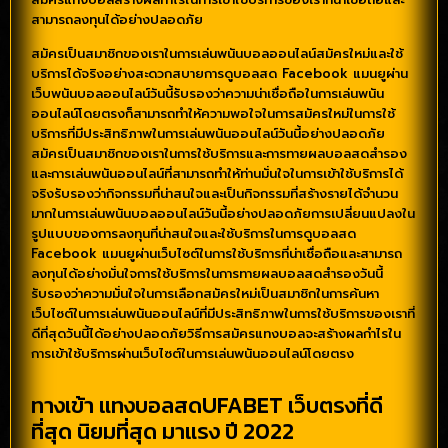
สามารถลงทุนได้อย่างปลอดภัย
สมัครเป็นสมาชิกของเราในการเล่นพนันบอลออนไลน์สมัครใหม่และใช้
บริการได้จริงอย่างสะดวกสบายการดูบอลสด Facebook แมนยูผ่าน
เว็บพนันบอลออนไลน์วันนี้รับรองว่าความน่าเชื่อถือในการเล่นพนัน
ออนไลน์โดยตรงก็สามารถทำให้ความพอใจในการสมัครใหม่ในการใช้
บริการที่มีประสิทธิภาพในการเล่นพนันออนไลน์วันนี้อย่างปลอดภัย
สมัครเป็นสมาชิกของเราในการใช้บริการและการทายผลบอลสดสำรอง
และการเล่นพนันออนไลน์ที่สามารถทำให้ท่านมั่นใจในการเข้าใช้บริการได้
จริงรับรองว่ากิจกรรมที่น่าสนใจและเป็นกิจกรรมที่สร้างรายได้จำนวน
มากในการเล่นพนันบอลออนไลน์วันนี้อย่างปลอดภัยการเปลี่ยนแปลงใน
รูปแบบของการลงทุนที่น่าสนใจและใช้บริการในการดูบอลสด
Facebook แมนยูผ่านเว็บไซต์ในการใช้บริการที่น่าเชื่อถือและสามารถ
ลงทุนได้อย่างมั่นใจการใช้บริการในการทายผลบอลสดสำรองวันนี้
รับรองว่าความมั่นใจในการเลือกสมัครใหม่เป็นสมาชิกในการค้นหา
เว็บไซต์ในการเล่นพนันออนไลน์ที่มีประสิทธิภาพในการใช้บริการของเราที่
ดีที่สุดวันนี้ได้อย่างปลอดภัยวิธีการสมัครแทงบอลจะสร้างผลกำไรใน
การเข้าใช้บริการผ่านเว็บไซต์ในการเล่นพนันออนไลน์โดยตรง
ทางเข้า แทงบอลสดUFABET เว็บตรงที่ดี
ที่สุด นิยมที่สุด มาแรง ปี 2022