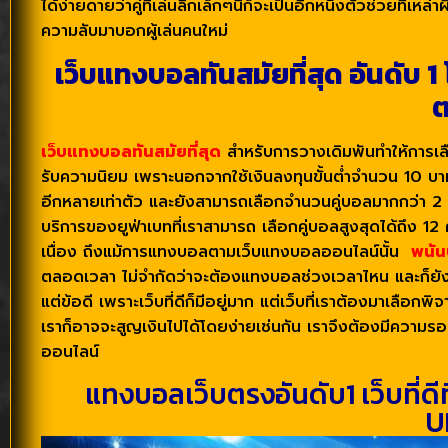
ได้ง่ายดายว่าคู่ที่เล่นลีกเล็กๆนี่ก็จะเป็นอีกหนึ่งตัวช่วยที่เห
ความลับมาบอกผู้เล่นคนใหม่
เว็บแทงบอลทันสมัยที่สุด อันดับ 1 
ต
เว็บแทงบอลทันสมัยที่สุด
สำหรับการวางเดิมพันทำให้การเ
รับความนิยม เพราะนอกจากใช้เงินลงทุนขั้นต่ำจำนวน 10 บาท 
อีกหลายเท่าตัว และยังสามารถเลือกจำนวนคู่บอลมากกว่า 2 คู่
บริการของยูฟ่าเบทที่เราสามารถ เลือกคู่บอลสูงสุดได้ถึง 12 ค
เนื่อง ถึงแม้การแทงบอลตามเว็บแทงบอลออนไลน์นั้น
พนั
ตลอดเวลา ไม่จำกัดว่าจะต้องแทงบอลช่วงเวลาไหน และก็ยังสา
แต่ข้อดี เพราะเว็บที่ดีก็มีอยู่มาก แต่เว็บที่เราต้องมาเลือกพิจ
เราก็อาจจะสูญเงินไปได้โดยง่ายเช่นกัน เราจึงต้องมีความ
ออนไลน์
แทงบอลเว็บตรงอันดับ1 เว็บที่ดีท
U