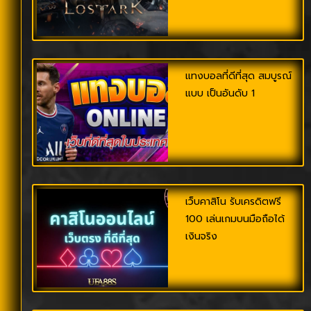
แทงบอลที่ดีที่สุด สมบูรณ์
แบบ เป็นอันดับ 1
เว็บคาสิโน รับเครดิตฟรี
100 เล่นเกมบนมือถือได้
เงินจริง