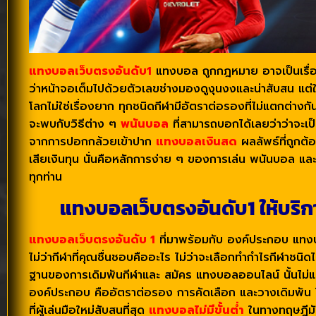
แทงบอลเว็บตรงอันดับ1
แทงบอล ถูกกฎหมาย อาจเป็นเรื่องย
ว่าหน้าจอเต็มไปด้วยตัวเลขช่างมองดูงุนงงและน่าสับสน แต่ใ
โลกไม่ใช่เรื่องยาก ทุกชนิดกีฬามีอัตราต่อรองที่ไม่แตกต่า
จะพบกับวิธีต่าง ๆ
พนันบอล
ที่สามารถบอกได้เลยว่าว่าจะเ
จากการปอกกล้วยเข้าปาก
แทงบอลเงินสด
ผลลัพธ์ที่ถูกต้
เสียเงินทุน นั่นคือหลักการง่าย ๆ ของการเล่น พนันบอล และมัน
ทุกท่าน
แทงบอลเว็บตรงอันดับ1 ให้บริก
แทงบอลเว็บตรงอันดับ 1
ที่มาพร้อมกับ องค์ประกอบ แทงบ
ไม่ว่ากีฬาที่คุณชื่นชอบคืออะไร ไม่ว่าจะเลือกทำกำไรกีฬาชนิ
ฐานของการเดิมพันกีฬาและ สมัคร แทงบอลออนไลน์ นั้นไม่
องค์ประกอบ คืออัตราต่อรอง การคัดเลือก และวางเดิมพัน โด
ที่ผู้เล่นมือใหม่สับสนที่สุด
แทงบอลไม่มีขั้นต่ำ
ในทางทฤษฎีมันค