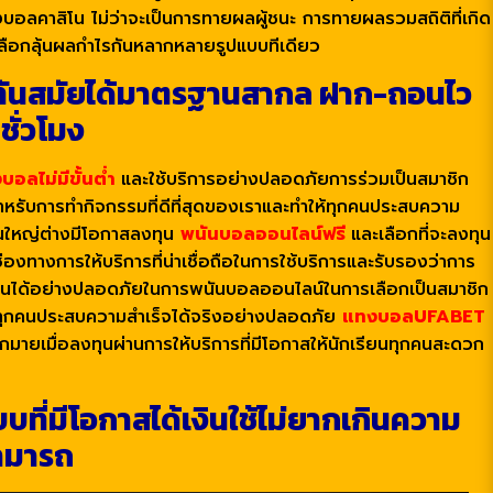
คาสิโน ไม่ว่าจะเป็นการทายผลผู้ชนะ การทายผลรวมสถิติที่เกิด
เลือกลุ้นผลกำไรกันหลากหลายรูปแบบทีเดียว
ทันสมัยได้มาตรฐานสากล ฝาก-ถอนไว
ชั่วโมง
อลไม่มีขั้นต่ำ
และใช้บริการอย่างปลอดภัยการร่วมเป็นสมาชิก
หรับการทำกิจกรรมที่ดีที่สุดของเราและทำให้ทุกคนประสบความ
่วนใหญ่ต่างมีโอกาสลงทุน
พนันบอลออนไลน์ฟรี
และเลือกที่จะลงทุน
่องทางการให้บริการที่น่าเชื่อถือในการใช้บริการและรับรองว่าการ
ทุนได้อย่างปลอดภัยในการพนันบอลออนไลน์ในการเลือกเป็นสมาชิก
ทุกคนประสบความสำเร็จได้จริงอย่างปลอดภัย
แทงบอลUFABET
กมากมายเมื่อลงทุนผ่านการให้บริการที่มีโอกาสให้นักเรียนทุกคนสะดวก
ที่มีโอกาสได้เงินใช้ไม่ยากเกินความ
ามารถ