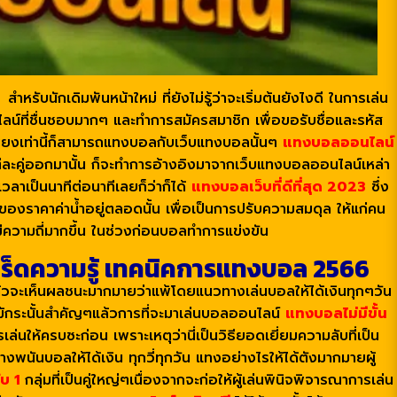
ับนักเดิมพันหน้าใหม่ ที่ยังไม่รู้ว่าจะเริ่มต้นยังไงดี ในการเล่น
ลน์ที่ชื่นชอบมากๆ และทำการสมัครสมาชิก เพื่อขอรับชื่อและรหัส
ียงเท่านี้ก็สามารถแทงบอลกับเว็บแทงบอลนั้นๆ
แทงบอลออนไลน์
ต่ละคู่ออกมานั้น ก็จะทำการอ้างอิงมาจากเว็บแทงบอลออนไลน์เหล่า
เวลาเป็นนาทีต่อนาทีเลยก็ว่าก็ได้
แทงบอลเว็บที่ดีที่สุด 2023
ซึ่ง
ของราคาค่าน้ำอยู่ตลอดนั้น เพื่อเป็นการปรับความสมดุล ให้แก่คน
มีความถี่มากขึ้น ในช่วงก่อนบอลทำการแข่งขัน
กร็ดความรู้ เทคนิคการแทงบอล 2566
ล้วจะเห็นผลชนะมากมายว่าแพ้โดยแนวทางเล่นบอลให้ได้เงินทุกๆวัน
ม้กระนั้นสำคัญๆแล้วการที่จะมาเล่นบอลออนไลน์
แทงบอลไม่มีขั้น
รเล่นให้ครบซะก่อน เพราะเหตุว่านี่เป็นวิธียอดเยี่ยมความลับที่เป็น
นันบอลให้ได้เงิน ทุกวี่ทุกวัน แทงอย่างไรให้ได้ตังมากมายผู้
บ 1
กลุ่มที่เป็นคู่ใหญ่ๆเนื่องจากจะก่อให้ผู้เล่นพินิจพิจารณาการเล่น