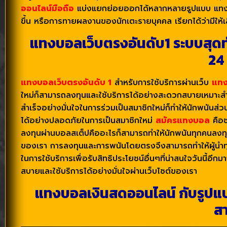
ออนไลน์มือถือ
แบ่งแยกย่อยออกได้หลากหลายรูปแบบ แทงบอล
ขึ้น หรือการทายผลงานของนักเตะรายบุคคล เรียกได้ว่ามีให้
แทงบอลเว็บตรงอันดับ1 ระบบสุด
24 
แทงบอลเว็บตรงอันดับ 1
สำหรับการใช้บริการผ่านเว็บ
แทงบ
ใหม่ก็สามารถลงทุนและใช้บริการได้อย่างสะดวกสบายเหมาะสำ
สำเร็จอย่างมั่นใจในการร่วมเป็นสมาชิกใหม่ก็ทำให้นักพนันส
ได้อย่างปลอดภัยในการเป็นสมาชิกใหม่
สมัครแทงบอล
คือช
ลงทุนผ่านบอลสเต็ปคืออะไรก็สามารถทำให้นักพนันทุกคนลง
ของเรา การลงทุนและการพนันโดยตรงจึงสามารถทำให้ผู้นำ
ในการใช้บริการเพื่อรับสิทธิประโยชน์อื่นๆที่น่าสนใจวันนี้อี
สบายและใช้บริการได้อย่างมั่นใจผ่านเว็บไซต์ของเรา
แทงบอลเงินสดออนไลน์ กับรูปแบบ
ส