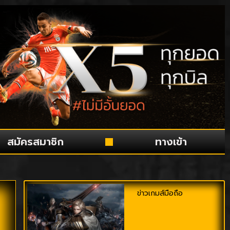
สมัครสมาชิก
ทางเข้า
ข่าวเกมส์มือถือ