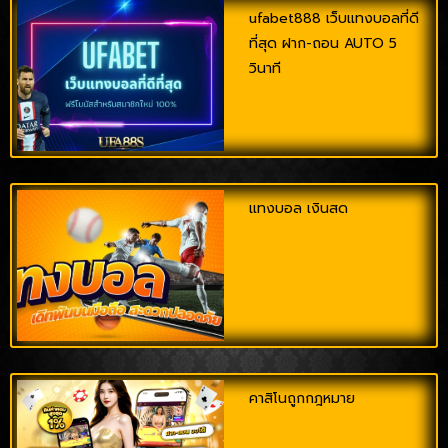
ufabet888 เว็บแทงบอลที่ดี
ที่สุด ฝาก-ถอน AUTO 5
วินาที
แทงบอล เงินสด
คาสิโนถูกกฎหมาย