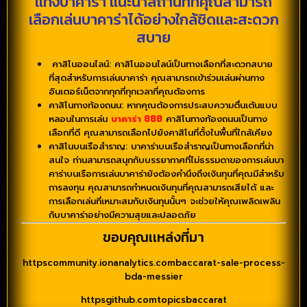
แทงบาคาร่า แนะนำสถานที่ที่คุณสามารถ
เลือกเล่นบาคาร่าได้อย่างใกล้ชิดและสะดวก
สบาย
คาสิโนออนไลน์: คาสิโนออนไลน์เป็นทางเลือกที่สะดวกสบาย
ที่สุดสำหรับการเล่นบาคาร่า คุณสามารถเข้าร่วมเล่นผ่านทาง
อินเตอร์เน็ตจากทุกที่ทุกเวลาที่คุณต้องการ
คาสิโนทางท้องถนน: หากคุณต้องการประสบความตื่นเต้นแบบ
หลอนในการเล่น
บาคาร่า 888
คาสิโนทางท้องถนนเป็นทาง
เลือกที่ดี คุณสามารถเลือกไปยังคาสิโนที่ตั้งในพื้นที่ใกล้เคียง
คาสิโนบนเรือสำราญ: บาคาร่าบนเรือสำราญเป็นทางเลือกที่น่า
สนใจ ท่านสามารถสนุกกับบรรยากาศที่ไม่ธรรมดาของการเล่นบา
คาร่าบนเรือการเล่นบาคาร่ายังต้องคำนึงถึงเงินทุนที่คุณมีสำหรับ
การลงทุน คุณสามารถกำหนดเงินทุนที่คุณสามารถเสียได้ และ
การเลือกเล่นที่เหมาะสมกับเงินทุนนั้นๆ จะช่วยให้คุณเพลิดเพลิน
กับบาคาร่าอย่างมีความสุขและปลอดภัย
ขอบคุณเเหล่งที่มา
httpscommunity.ionanalytics.combaccarat-sale-process-
bda-messier
httpsgithub.comtopicsbaccarat