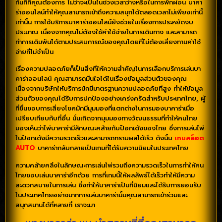
ทันทีที่คุณต้องการ ไม่ว่าจะเป็นในช่วงเวลาว่างหรือในการพักผ่อน บาคา
ร่าออนไลน์ทำให้คุณสามารถเข้าถึงความสนุกได้ตลอดเวลาไม่เพียงเท่านี้
เท่านั้น การใช้บริการบาคาร่าออนไลน์ยังช่วยในเรื่องการประหยัดงบ
ประมาณ เนื่องจากคุณไม่ต้องใช้ค่าใช้จ่ายในการเดินทาง และสามารถ
ทำการเดิมพันได้ตามประสบการณ์ของคุณโดยที่ไม่ต้องเสี่ยงทานค่าใช้
จ่ายที่ไม่จำเป็น
เรื่องความปลอดภัยก็เป็นสิ่งที่ให้ความสำคัญในการเลือกบริการเล่นบา
คาร่าออนไลน์ คุณสามารถมั่นใจได้ในเรื่องข้อมูลส่วนตัวของคุณ
เนื่องจากบริษัทให้บริการมักมีมาตรฐานความปลอดภัยที่สูง ทำให้ข้อมูล
ส่วนตัวของคุณได้รับการปกป้องอย่างเคร่งครัดสำหรับประเทศไทย, ผู้
ที่ชื่นชอบการเสี่ยงโชคมักมีมุมมองที่แตกต่างในการมองบาคาร่าเมื่อ
เปรียบเทียบกับที่อื่น นั่นเกิดจากมุมมองทางวัฒนธรรมที่ทำให้คนไทย
มองเห็นว่าไพ่บาคาร่ามีลักษณะคล้ายกับป๊อกเด้งของไทย ซึ่งการเล่นไพ่
ในป๊อกเด้งมีความรวดเร็วและสามารถทราบผลได้เร็ว ดังนั้น
เกมสล็อต
AUTO
บาคาร่ากลับกลายเป็นเกมที่ได้รับความนิยมในประเทศไทย
ความคล้ายคลึงในลักษณะการเล่นไพ่รวมถึงความรวดเร็วในการทำให้คน
ไทยชอบเล่นบาคาร่าอีกด้วย การที่เกมนี้ให้ผลลัพธ์ได้เร็วทำให้มีความ
สะดวกสบายในการเล่น ซึ่งทำให้บาคาร่าเป็นที่นิยมและได้รับการยอมรับ
ในประเทศไทยอย่างมากการเล่นบาคาร่านั้นคุณสามารถเข้าร่วมและ
สนุกสนานได้ที่หลายที่ เราจะมา