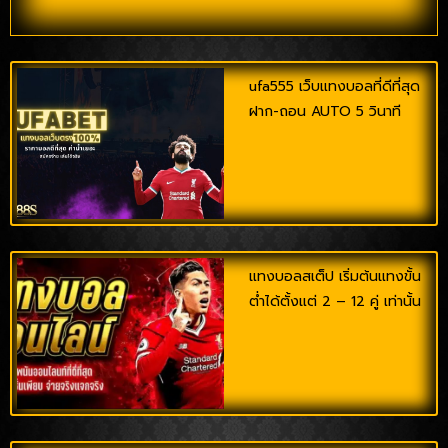
ufa555 เว็บแทงบอลที่ดีที่สุด
ฝาก-ถอน AUTO 5 วินาที
แทงบอลสเต็ป เริ่มต้นแทงขั้น
ต่ำได้ตั้งแต่ 2 – 12 คู่ เท่านั้น