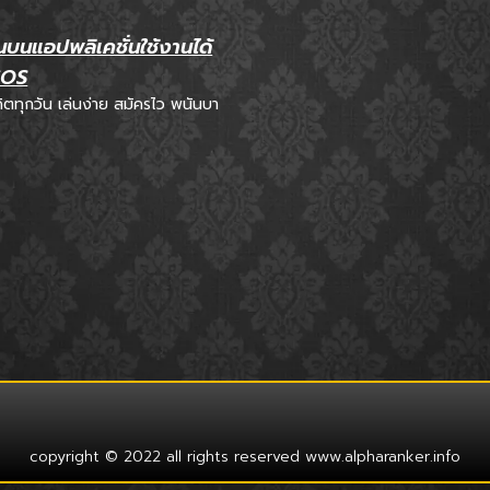
นบนแอปพลิเคชั่นใช้งานได้
iOS
ิตทุกวัน เล่นง่าย สมัครไว พนันบา
copyright © 2022 all rights reserved
www.alpharanker.info