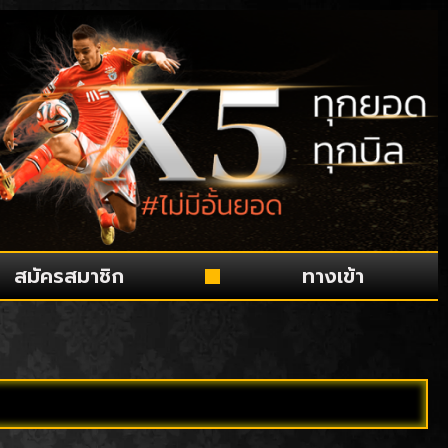
สมัครสมาชิก
ทางเข้า