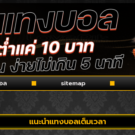
บอล
sitemap
แนะนำแทงบอลเต็มเวลา