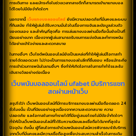
การเดินทาง และแม้กระทั่งในช่วงเวลากลางดึกก็สามารถเข้ามาแทงบอล
ได้โดยไม่มีข้อจำกัดใดๆ
นอกจากนี้
เว็บแทงบอลออนไลน์
ยังมีความปลอดภัยที่มั่นคงและระบบ
ที่ทันสมัย ทำให้ผู้เล่นได้รับความมั่นใจในเรื่องการเงินและข้อมูลส่วนตัว
ของตนเอง และสำคัญที่สุดคือ การเล่นแทงบอลผ่านมือถือนั้นยังเป็นที่
นิยมอย่างมาก เนื่องจากผู้เล่นสามารถรับชมการแข่งขันและทำการพนัน
ได้อย่างเข้าใจง่ายและสะดวกสบาย
ในทางอื่นๆ เว็บไซต์พนันออนไลน์ยังเป็นแหล่งที่ทำให้ผู้เล่นมีโอกาสทำ
รายได้ตลอดเวลา ไม่ว่าจะเป็นการแทงบอลในลีกที่ชื่นชอบ หรือแม้กระทั่ง
การเข้าร่วมการพนันในเกมอื่นๆ ซึ่งทำให้เกิดโอกาสในการทำกำไรและรับ
เงินรางวัลอย่างต่อเนื่อง
เว็บพนันบอลออนไลน์ ufabet มีบริการแชท
สดผ่านหน้าเว็บ
สรุปได้ว่า เว็บพนันออนไลน์ที่มีการบริการแทงบอลผ่านมือถือตลอด 24
ชั่วโมงนั้น เป็นที่นิยมอย่างสูงเนื่องจากความสะดวกสบาย ความ
ปลอดภัย และโอกาสในการทำรายได้ที่มีอยู่เสมอโดยไม่มีข้อจำกัดใดๆ
ทำให้เป็นเว็บพนันออนไลน์ที่ได้รับความนิยมและเชื่อถือได้มากที่สุดใน
ปัจจุบัน ดังนั้น ผู้ที่สนใจการเข้าร่วมพนันออนไลน์ควรพิจารณาใช้บริการ
จากเว็บที่มั่นคงและมีความเชื่อถือสูงเพื่อประสบความสำเร็จในการเดิม