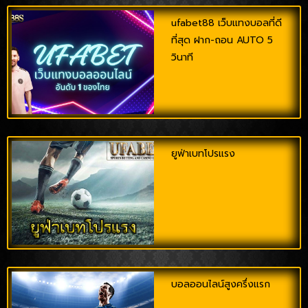
ufabet88 เว็บแทงบอลที่ดี
ที่สุด ฝาก-ถอน AUTO 5
วินาที
ยูฟ่าเบทโปรแรง
บอลออนไลน์สูงครึ่งแรก