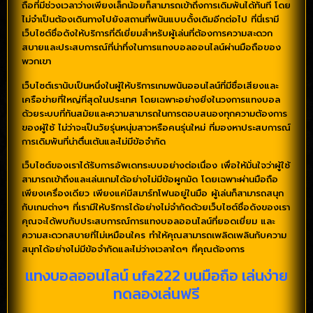
ถือที่มีช่วงเวลาว่างเพียงเล็กน้อยก็สามารถเข้าถึงการเดิมพันได้ทันที โดย
ไม่จำเป็นต้องเดินทางไปยังสถานที่พนันแบบดั้งเดิมอีกต่อไป ที่นี่เรามี
เว็บไซต์ชื่อดังให้บริการที่ดีเยี่ยมสำหรับผู้เล่นที่ต้องการความสะดวก
สบายและประสบการณ์ที่น่าทึ่งในการแทงบอลออนไลน์ผ่านมือถือของ
พวกเขา
เว็บไซต์เรานับเป็นหนึ่งในผู้ให้บริการเกมพนันออนไลน์ที่มีชื่อเสียงและ
เครือข่ายที่ใหญ่ที่สุดในประเทศ โดยเฉพาะอย่างยิ่งในวงการแทงบอล
ด้วยระบบที่ทันสมัยและความสามารถในการตอบสนองทุกความต้องการ
ของผู้ใช้ ไม่ว่าจะเป็นวัยรุ่นหนุ่มสาวหรือคนรุ่นใหม่ ที่มองหาประสบการณ์
การเดิมพันที่น่าตื่นเต้นและไม่มีข้อจำกัด
เว็บไซต์ของเราได้รับการอัพเดทระบบอย่างต่อเนื่อง เพื่อให้มั่นใจว่าผู้ใช้
สามารถเข้าถึงและเล่นเกมได้อย่างไม่มีข้อผูกมัด โดยเฉพาะผ่านมือถือ
เพียงเครื่องเดียว เพียงแค่มีสมาร์ทโฟนอยู่ในมือ ผู้เล่นก็สามารถสนุก
กับเกมต่างๆ ที่เรามีให้บริการได้อย่างไม่จำกัดด้วยเว็บไซต์ชื่อดังของเรา
คุณจะได้พบกับประสบการณ์การแทงบอลออนไลน์ที่ยอดเยี่ยม และ
ความสะดวกสบายที่ไม่เหมือนใคร ทำให้คุณสามารถเพลิดเพลินกับความ
สนุกได้อย่างไม่มีข้อจำกัดและไม่ว่างเวลาใดๆ ที่คุณต้องการ
แทงบอลออนไลน์ ufa222 บนมือถือ เล่นง่าย
ทดลองเล่นฟรี