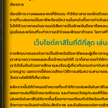
ต้องการ
ต้องมีการวางแผนอนาคตที่ชัดเจน ทำให้เราสามารถยึดตัวเ
การที่จะเล่นเกมเป็นอาชีพต้องมีความมั่นคงในทั้งการทำเงินแ
ไม่ให้ตัวเราตกลงในอารมณ์เสียการเป็นนักพนันมืออาชีพและเป็
มุ่งมั่นและพร้อมที่จะทำความเข้าใจและพัฒนาตัวเอง โอกาสที่
เว็บไซต์คาสิโนที่ดีที่สุด 
การพัฒนาตนเองในการเป็นนักพนันมืออาชีพและผู้เชี่ยวชาญใน
เราสามารถวางแผนและตั้งเป้าหมายได้ดี เราก็สามารถทำให้กา
เราได้เริ่มต้นด้วยการศึกษาและเรียนรู้เกี่ยวกับเกมต่างๆในค
มาตรฐาน นอกจากนี้ยังควรศึกษาวิธีการเสริมความสามารถและท
วิเคราะห์สถิติที่เกี่ยวข้อง
หลังจากนั้นให้กำหนดเป้าหมายที่จะทำให้การเล่นพนันในคาสิ
แผนการเล่นที่มีเป้าหมายชัดเจน และกำหนดวัตถุประสงค์ที่ต้
เล่นพนันในคาสิโนให้มากขึ้นเรื่อยๆการเตรียมตัวให้พร้อมกั
จัดการการเงินอย่างมีประสิทธิภาพ และรับผิดชอบต่อการพั