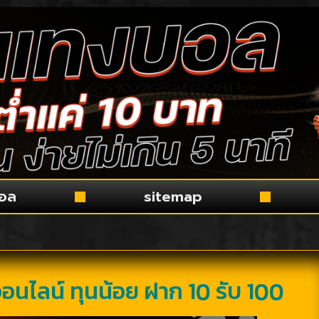
บอล
sitemap
ออนไลน์ ทุนน้อย ฝาก 10 รับ 100