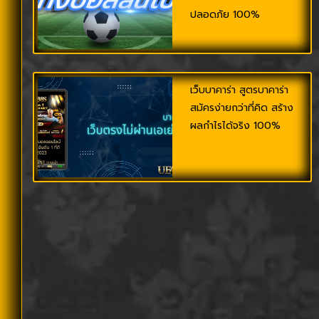
ปลอดภัย 100%
เว็บบาคาร่า สูตรบาคาร่า
สมัครง่ายกว่าที่คิด สร้าง
ผลกำไรได้จริง 100%