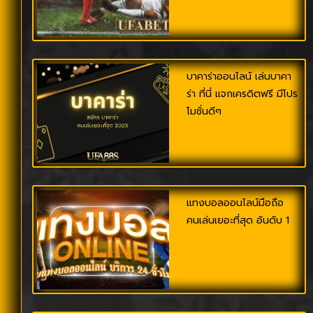
บาคาร่าออนไลน์ เล่นบาคา
ร่า ที่นี่ แจกเครดิตฟรี มีโปร
โมชั่นดีๆ
แทงบอลออนไลน์มือถือ
คนเล่นเยอะที่สุด อันดับ 1