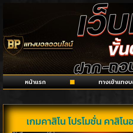
หน้าแรก
ทางเข้าแทง
เกมคาสิโน โปรโมชั่น คาสิโน